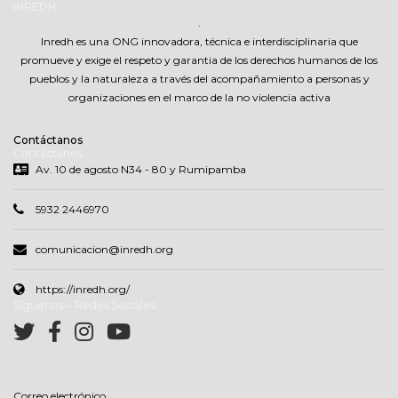
INREDH
.
Inredh es una ONG innovadora, técnica e interdisciplinaria que
promueve y exige el respeto y garantia de los derechos humanos de los
pueblos y la naturaleza a través del acompañamiento a personas y
organizaciones en el marco de la no violencia activa
Contáctanos
Contáctanos
Av. 10 de agosto N34 - 80 y Rumipamba
5932 2446970
comunicacion@inredh.org
https://inredh.org/
Síguenos – Redes Sociales
Correo electrónico