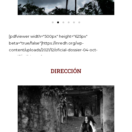
[pdfviewer width="500px" height="625px"
beta="true/false"]https://inredh.org/wp-
content/uploads/2021/12/oficial-dossier-04-oct-
21.pdf[/pdfviewer]
DIRECCIÓN