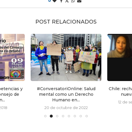
0
POST RELACIONADOS
etencias y
#ConversatoriOnline: Salud
Chile: rech
onsejo de
mental como un Derecho
nueva
...
Humano en...
12 de 
2018
20 de octubre de 2022