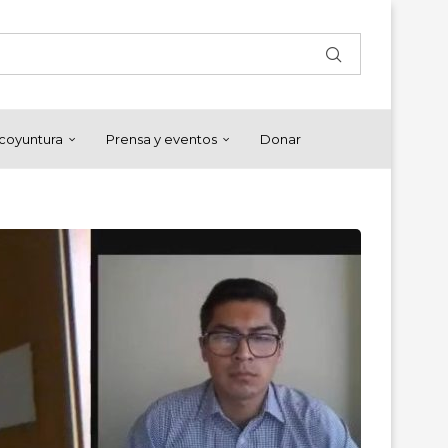
y coyuntura
Prensa y eventos
Donar