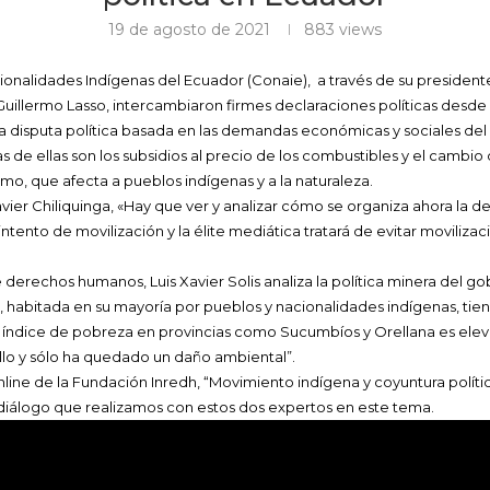
19 de agosto de 2021
883
views
nalidades Indígenas del Ecuador (Conaie), a través de su presidente,
uillermo Lasso, intercambiaron firmes declaraciones políticas desde 
a disputa política basada en las demandas económicas y sociales del
 de ellas son los subsidios al precio de los combustibles y el cambio 
mo, que afecta a pueblos indígenas y a la naturaleza.
 Javier Chiliquinga, «Hay que ver y analizar cómo se organiza ahora la
intento de movilización y la élite mediática tratará de evitar moviliz
derechos humanos, Luis Xavier Solis analiza la política minera del go
 habitada en su mayoría por pueblos y nacionalidades indígenas, tie
l índice de pobreza en provincias como Sucumbíos y Orellana es ele
ollo y sólo ha quedado un daño ambiental”.
nline de la Fundación Inredh, “Movimiento indígena y coyuntura polít
iálogo que realizamos con estos dos expertos en este tema.