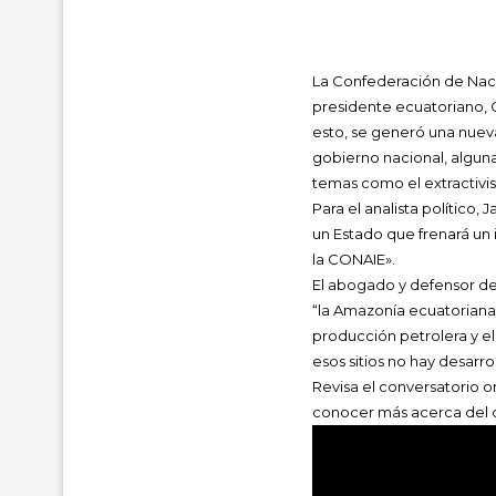
La Confederación de Nacio
presidente ecuatoriano, G
esto, se generó una nuev
gobierno nacional, algunas
temas como el extractivis
Para el analista político,
un Estado que frenará un 
la CONAIE».
El abogado y defensor de 
“l
a Amazonía ecuatoriana,
producción petrolera y e
esos sitios no hay desarr
Revisa el conversatorio o
conocer más acerca del d