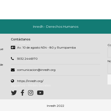
Inredh - Derechos Humanos
Contáctanos
Contáctanos
Co
Av. 10 de agosto N34 - 80 y Rumipamba
que
5932 2446970
N
de
comunicacion@inredh.org
https://inredh.org/
Síguenos – Redes Sociales
Inredh 2022