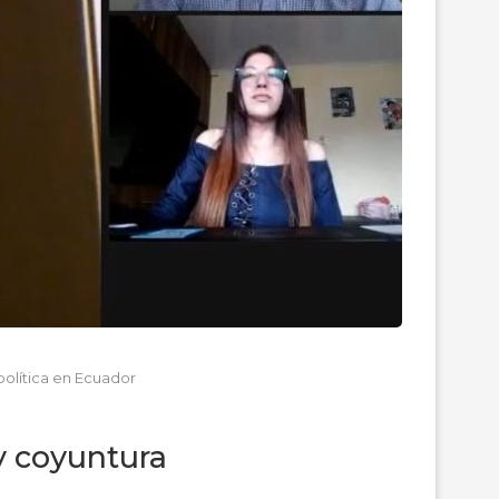
política en Ecuador
y coyuntura