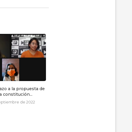
azo a la propuesta de
Conversatorio On-line: ¿Cómo
 constitución...
apoyar a víctimas de tortura?
septiembre de 2022
7 de julio de 2021