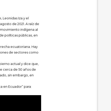
 Leonidas Iza y el
agosto de 2021. A raíz de
 movimiento indígena al
de políticas públicas, en
 derecha ecuatoriana. Hay
aciones de sectores como
bierno actual y dice que,
ne cerca de 50 años de
vado, sin embargo, en
ica en Ecuador” para