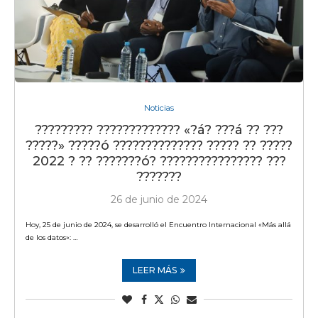
Noticias
????????? ????????????? «?á? ???á ?? ???
?????» ?????ó ?????????????? ????? ?? ?????
2022 ? ?? ???????ó? ???????????????? ???
???????
26 de junio de 2024
Hoy, 25 de junio de 2024, se desarrolló el Encuentro Internacional «Más allá
de los datos»: …
LEER MÁS