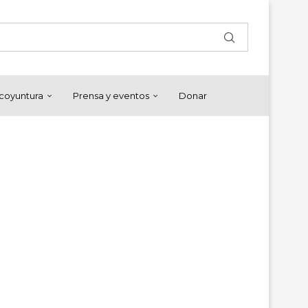
y coyuntura
Prensa y eventos
Donar