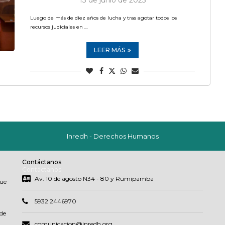
13 de junio de 2025
Luego de más de diez años de lucha y tras agotar todos los
recursos judiciales en …
LEER MÁS
Inredh - Derechos Humanos
Contáctanos
Contáctanos
Av. 10 de agosto N34 - 80 y Rumipamba
que
5932 2446970
de
comunicacion@inredh.org