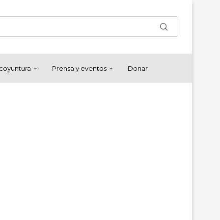
y coyuntura
Prensa y eventos
Donar