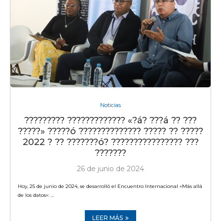
Noticias
????????? ????????????? «?á? ???á ?? ???
?????» ?????ó ?????????????? ????? ?? ?????
2022 ? ?? ???????ó? ???????????????? ???
???????
26 de junio de 2024
Hoy, 25 de junio de 2024, se desarrolló el Encuentro Internacional «Más allá
de los datos»: …
LEER MÁS