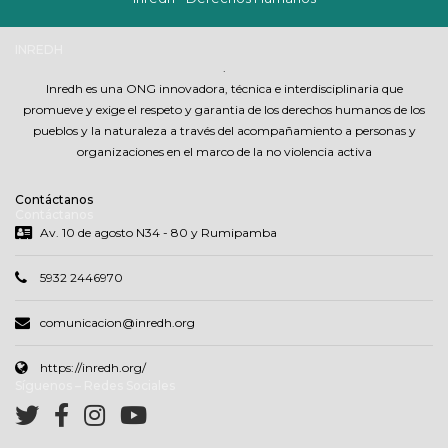
INREDH
.
Inredh es una ONG innovadora, técnica e interdisciplinaria que
promueve y exige el respeto y garantia de los derechos humanos de los
pueblos y la naturaleza a través del acompañamiento a personas y
organizaciones en el marco de la no violencia activa
Contáctanos
Contáctanos
Av. 10 de agosto N34 - 80 y Rumipamba
5932 2446970
comunicacion@inredh.org
https://inredh.org/
Síguenos – Redes Sociales