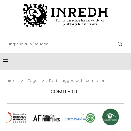
Inicio
Tags
Posts tagged with "comite oit"
COMITE OIT