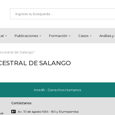
tal
Publicaciones
Formación
Casos
Análisis 
ncestral de Salango"
ESTRAL DE SALANGO
Inredh - Derechos Humanos
Contáctanos
Contáctanos
Av. 10 de agosto N34 - 80 y Rumipamba
que