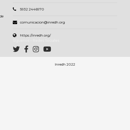
5932 2446970
de
comunicacion@inredh.org
https://inredh.org/
Síguenos – Redes Sociales
Inredh 2022