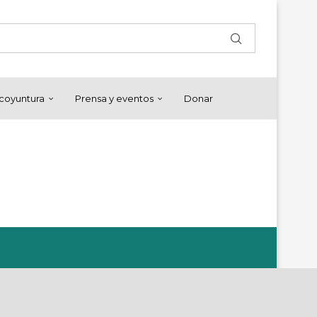
y coyuntura
Prensa y eventos
Donar