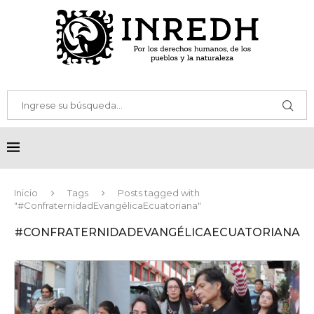
Inicio
Tags
Posts tagged with
"#ConfraternidadEvangélicaEcuatoriana"
#CONFRATERNIDADEVANGÉLICAECUATORIANA