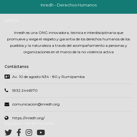
Inredh - Derechos Humanos
INREDH
.
Inredh es una ONG innovadora, técnica e interdisciplinaria que
promueve y exige el respeto y garantia de los derechos humanos de los
pueblos y la naturaleza a través del acompañamiento a personas y
organizaciones en el marco de la no violencia activa
Contáctanos
Contáctanos
Av. 10 de agosto N34 - 80 y Rumipamba
5932 2446970
comunicacion@inredh.org
https://inredh.org/
Síguenos – Redes Sociales