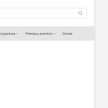
y coyuntura
Prensa y eventos
Donar