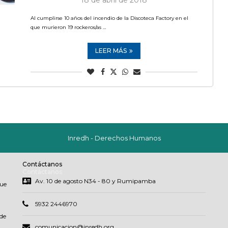
18 de abril de 2018
Al cumplirse 10 años del incendio de la Discoteca Factory en el
que murieron 19 rockeros/as …
LEER MÁS
Inredh - Derechos Humanos
Contáctanos
Contáctanos
Av. 10 de agosto N34 - 80 y Rumipamba
que
5932 2446970
de
comunicacion@inredh.org