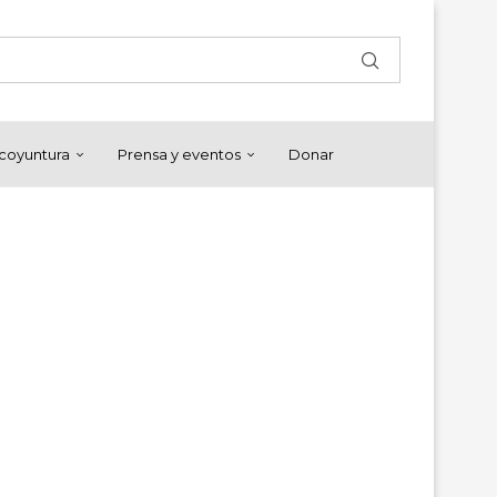
y coyuntura
Prensa y eventos
Donar