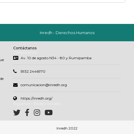
Inredh - Derechos Humanos
Contáctanos
Contáctanos
Av. 10 de agosto N34 - 80 y Rumipamba
que
5932 2446970
de
comunicacion@inredh.org
https://inredh.org/
Síguenos – Redes Sociales
Inredh 2022