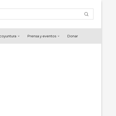
y coyuntura
Prensa y eventos
Donar