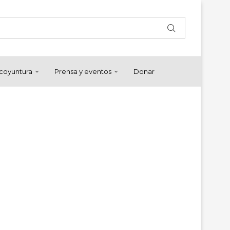
y coyuntura
Prensa y eventos
Donar