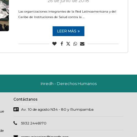
26 de junio de 2018
Las organizaciones integrantes de la Red Latinoamericana y del
Caribe de Instituciones de Salud contra la …
LEER MÁS
Inredh - Derechos Humanos
Contáctanos
Contáctanos
Av. 10 de agosto N34 - 80 y Rumipamba
que
5932 2446970
de
comunicacion@inredh.org