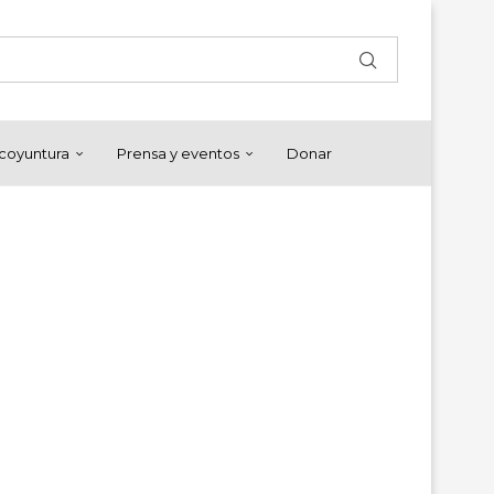
y coyuntura
Prensa y eventos
Donar