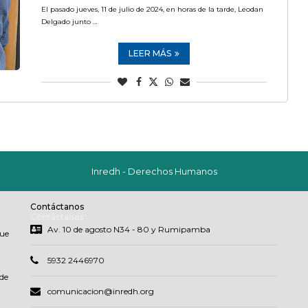
El pasado jueves, 11 de julio de 2024, en horas de la tarde, Leodan
Delgado junto …
LEER MÁS
Inredh - Derechos Humanos
Contáctanos
Contáctanos
Av. 10 de agosto N34 - 80 y Rumipamba
que
5932 2446970
de
comunicacion@inredh.org