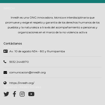
INREDH
.
Inredh es una ONG innovadora, técnica e interdisciplinaria que
promueve y exige el respeto y garantia de los derechos humanos de los
pueblos y la naturaleza a través del acompañamiento a personas y
organizaciones en el marco de la no violencia activa
Contáctanos
Contáctanos
Av. 10 de agosto N34 - 80 y Rumipamba
5932 2446970
comunicacion@inredh.org
https://inredh.org/
Síguenos – Redes Sociales