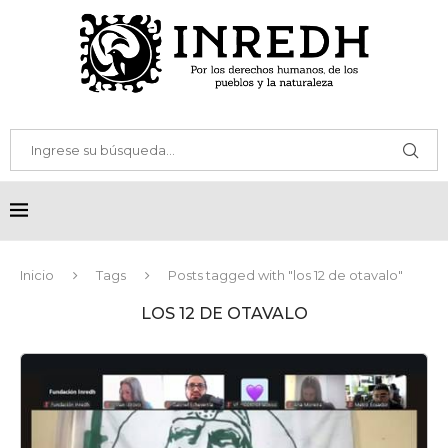
Inicio
Tags
Posts tagged with "los 12 de otavalo"
LOS 12 DE OTAVALO