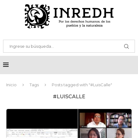
Inicio
Tags
Posts tagged with "#LuisCalle"
#LUISCALLE