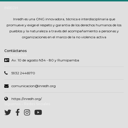
INREDH
.
Inredh es una ONG innovadora, técnica e interdisciplinaria que
promueve y exige el respeto y garantia de los derechos humanos de los
pueblos y la naturaleza a través del acompañamiento a personas y
organizaciones en el marco de la no violencia activa
Contáctanos
Contáctanos
Av. 10 de agosto N34 - 80 y Rumipamba
5932 2446970
comunicacion@inredh.org
https://inredh.org/
Síguenos – Redes Sociales