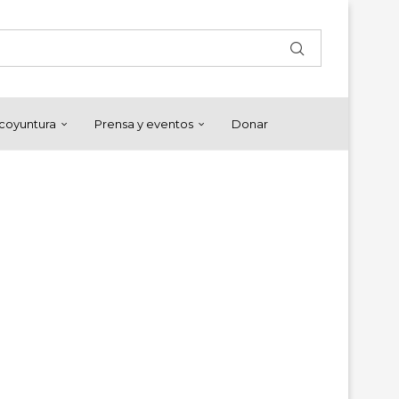
y coyuntura
Prensa y eventos
Donar