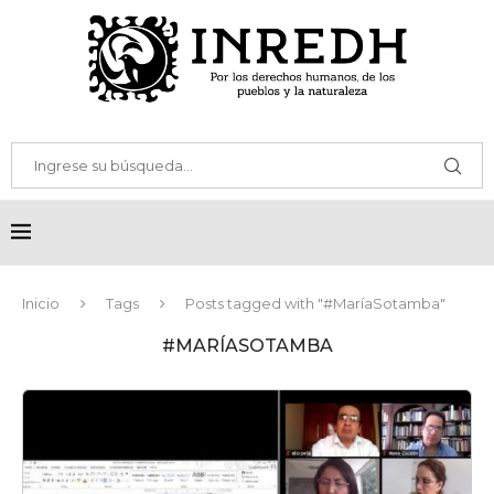
Inicio
Tags
Posts tagged with "#MaríaSotamba"
#MARÍASOTAMBA