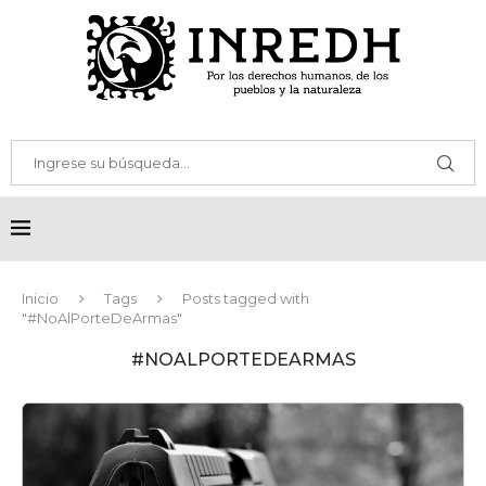
Inicio
Tags
Posts tagged with
"#NoAlPorteDeArmas"
#NOALPORTEDEARMAS