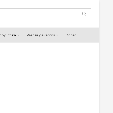
y coyuntura
Prensa y eventos
Donar