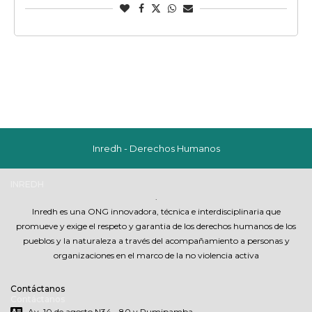
Inredh - Derechos Humanos
INREDH
.
Inredh es una ONG innovadora, técnica e interdisciplinaria que
promueve y exige el respeto y garantia de los derechos humanos de los
pueblos y la naturaleza a través del acompañamiento a personas y
organizaciones en el marco de la no violencia activa
Contáctanos
Contáctanos
Av. 10 de agosto N34 - 80 y Rumipamba