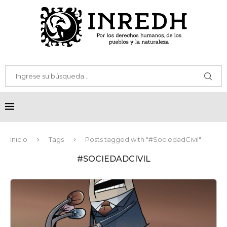
Inicio
Tags
Posts tagged with "#SociedadCivil"
#SOCIEDADCIVIL