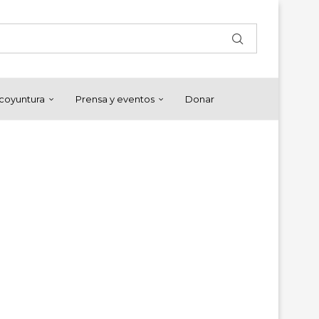
y coyuntura
Prensa y eventos
Donar