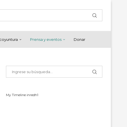
y coyuntura
Prensa y eventos
Donar
My Timeline inredh1