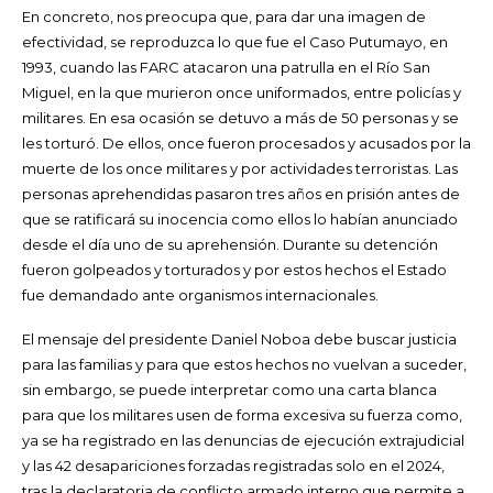
En concreto, nos preocupa que, para dar una imagen de
efectividad, se reproduzca lo que fue el Caso Putumayo, en
1993, cuando las FARC atacaron una patrulla en el Río San
Miguel, en la que murieron once uniformados, entre policías y
militares. En esa ocasión se detuvo a más de 50 personas y se
les torturó. De ellos, once fueron procesados y acusados por la
muerte de los once militares y por actividades terroristas. Las
personas aprehendidas pasaron tres años en prisión antes de
que se ratificará su inocencia como ellos lo habían anunciado
desde el día uno de su aprehensión. Durante su detención
fueron golpeados y torturados y por estos hechos el Estado
fue demandado ante organismos internacionales.
El mensaje del presidente Daniel Noboa debe buscar justicia
para las familias y para que estos hechos no vuelvan a suceder,
sin embargo, se puede interpretar como una carta blanca
para que los militares usen de forma excesiva su fuerza como,
ya se ha registrado en las denuncias de ejecución extrajudicial
y las 42 desapariciones forzadas registradas solo en el 2024,
tras la declaratoria de conflicto armado interno que permite a