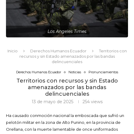
Los Angeles Times
Inicio
Derechos Humanos Ecuador
Territorios con
recursos y sin Estado amenazados por las bandas
delincuenciales
Derechos Humanos Ecuador
Noticias
Pronunciamientos
Territorios con recursos y sin Estado
amenazados por las bandas
delincuenciales
13 de mayo de 2025
254
views
Ha causado conmoción nacional la emboscada que sufrió un
pelotón militar en la zona de Alto Punino, en la provincia de
Orellana, con la muerte lamentable de once uniformados