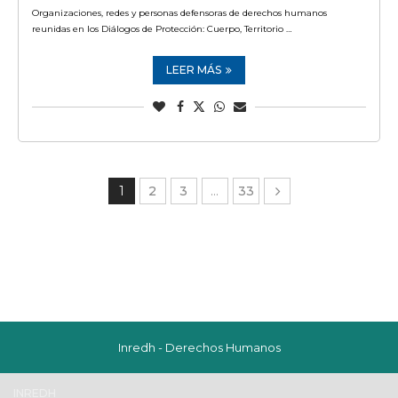
Organizaciones, redes y personas defensoras de derechos humanos
reunidas en los Diálogos de Protección: Cuerpo, Territorio …
LEER MÁS
1
2
3
…
33
Inredh - Derechos Humanos
INREDH