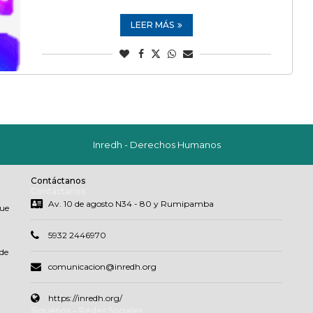
LEER MÁS
Inredh - Derechos Humanos
Contáctanos
Contáctanos
Av. 10 de agosto N34 - 80 y Rumipamba
que
5932 2446970
de
comunicacion@inredh.org
https://inredh.org/
Síguenos – Redes Sociales