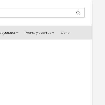
y coyuntura
Prensa y eventos
Donar