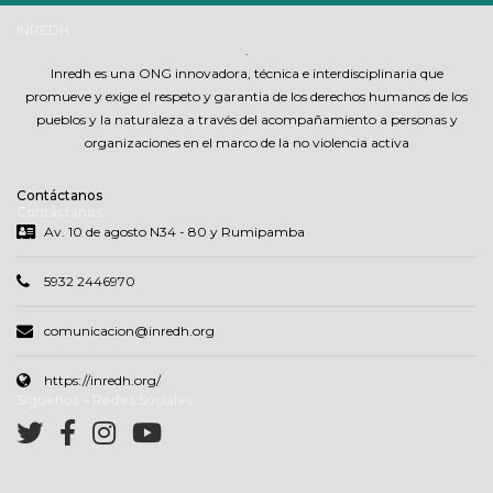
INREDH
.
Inredh es una ONG innovadora, técnica e interdisciplinaria que
promueve y exige el respeto y garantia de los derechos humanos de los
pueblos y la naturaleza a través del acompañamiento a personas y
organizaciones en el marco de la no violencia activa
Contáctanos
Contáctanos
Av. 10 de agosto N34 - 80 y Rumipamba
5932 2446970
comunicacion@inredh.org
https://inredh.org/
Síguenos – Redes Sociales