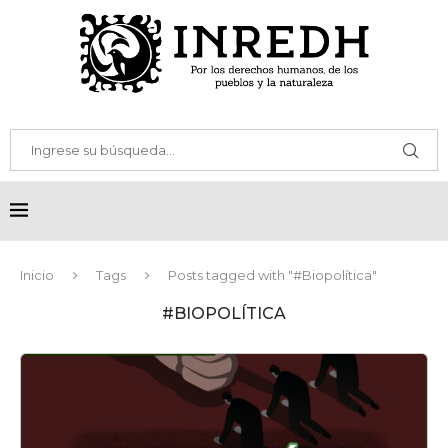
Inicio
Tags
Posts tagged with "#Biopolítica"
#BIOPOLÍTICA