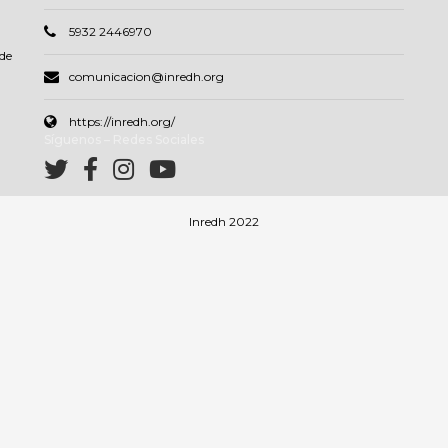
5932 2446970
de
comunicacion@inredh.org
https://inredh.org/
Síguenos – Redes Sociales
Inredh 2022