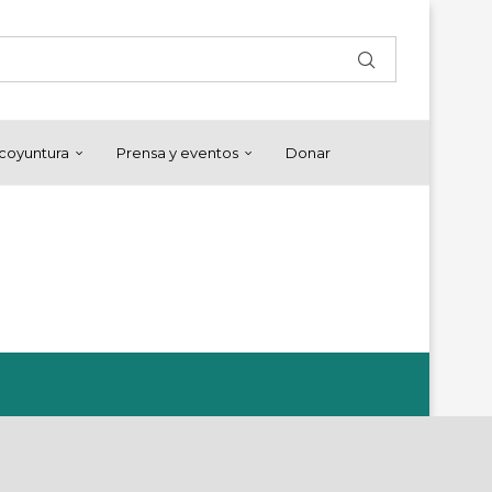
y coyuntura
Prensa y eventos
Donar