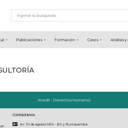
tal
Publicaciones
Formación
Casos
Análisis 
SULTORÍA
Inredh - Derechos Humanos
Contáctanos
Contáctanos
Av. 10 de agosto N34 - 80 y Rumipamba
que