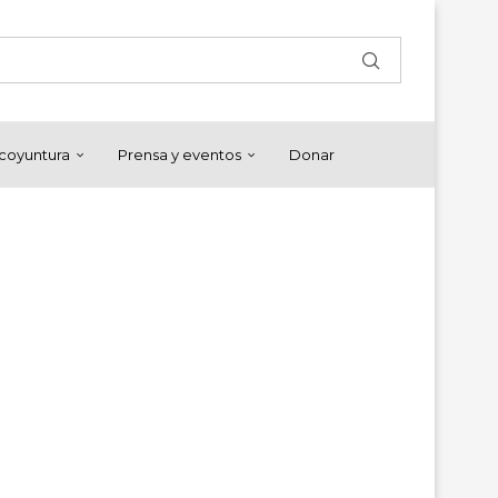
y coyuntura
Prensa y eventos
Donar