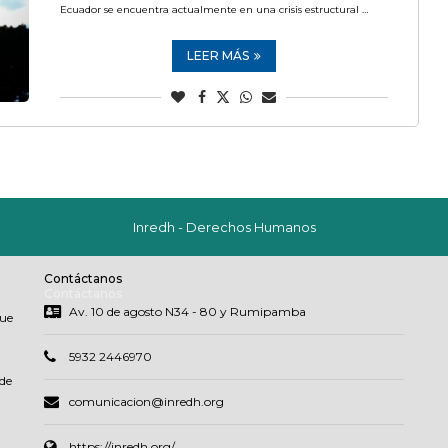
Ecuador se encuentra actualmente en una crisis estructural …
LEER MÁS
Inredh - Derechos Humanos
Contáctanos
Contáctanos
Av. 10 de agosto N34 - 80 y Rumipamba
que
5932 2446970
de
comunicacion@inredh.org
https://inredh.org/