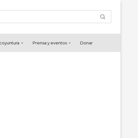
y coyuntura
Prensa y eventos
Donar