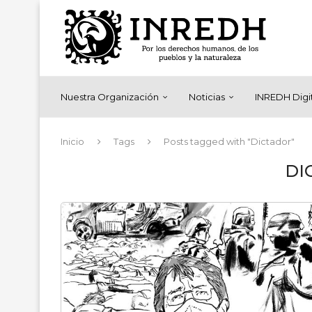
Nuestra Organización
Noticias
INREDH Digi
Inicio
Tags
Posts tagged with "Dictador"
DI