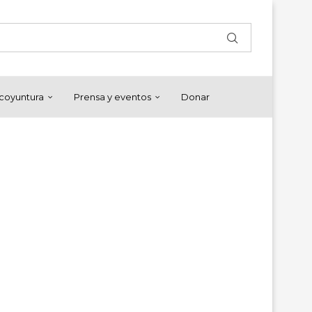
y coyuntura
Prensa y eventos
Donar