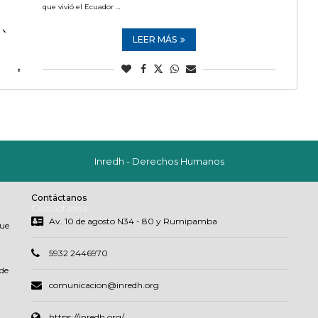
que vivió el Ecuador …
LEER MÁS
Inredh - Derechos Humanos
Contáctanos
Contáctanos
Av. 10 de agosto N34 - 80 y Rumipamba
que
5932 2446970
de
comunicacion@inredh.org
https://inredh.org/