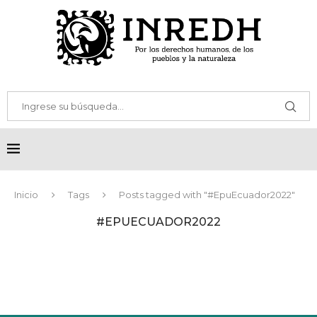
Inicio
Tags
Posts tagged with "#EpuEcuador2022"
#EPUECUADOR2022