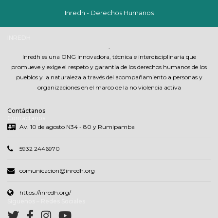
Inredh - Derechos Humanos
INREDH
.
Inredh es una ONG innovadora, técnica e interdisciplinaria que
promueve y exige el respeto y garantia de los derechos humanos de los
pueblos y la naturaleza a través del acompañamiento a personas y
organizaciones en el marco de la no violencia activa
Contáctanos
Contáctanos
Av. 10 de agosto N34 - 80 y Rumipamba
5932 2446970
comunicacion@inredh.org
https://inredh.org/
Síguenos – Redes Sociales