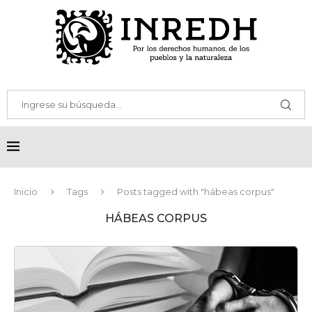
Inicio
Tags
Posts tagged with "hábeas corpus"
HÁBEAS CORPUS