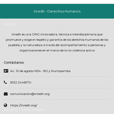
Inredh - Derechos Humanos
INREDH
.
Inredh es una ONG innovadora, técnica e interdisciplinaria que
promueve y exige el respeto y garantia de los derechos humanos de los
pueblos y la naturaleza a través del acompañamiento a personas y
organizaciones en el marco de la no violencia activa
Contáctanos
Contáctanos
Av. 10 de agosto N34 - 80 y Rumipamba
5932 2446970
comunicacion@inredh.org
https://inredh.org/
Síguenos – Redes Sociales