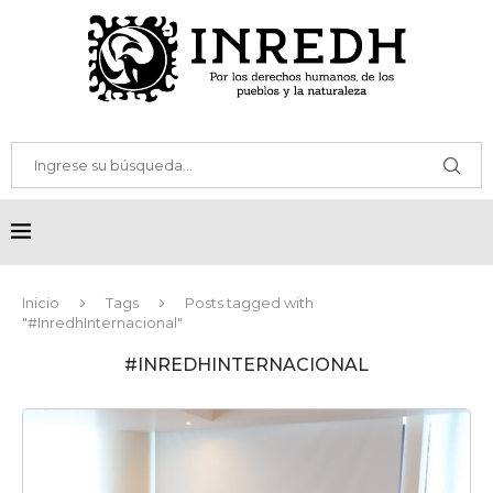
Inicio
Tags
Posts tagged with
"#InredhInternacional"
#INREDHINTERNACIONAL