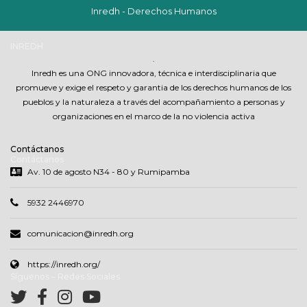
Inredh - Derechos Humanos
INREDH
.
Inredh es una ONG innovadora, técnica e interdisciplinaria que
promueve y exige el respeto y garantia de los derechos humanos de los
pueblos y la naturaleza a través del acompañamiento a personas y
organizaciones en el marco de la no violencia activa
Contáctanos
Contáctanos
Av. 10 de agosto N34 - 80 y Rumipamba
5932 2446970
comunicacion@inredh.org
https://inredh.org/
Síguenos – Redes Sociales