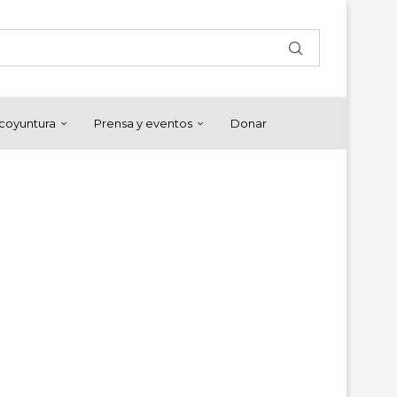
y coyuntura
Prensa y eventos
Donar