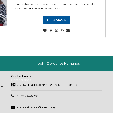
Tras cuatro horas de audiencia, el Tribunal de Garantías Penales
de Esmeraldas suspendió hoy, 26 de …
LEER MÁS
Inredh - Derechos Humanos
Contáctanos
Contáctanos
Av. 10 de agosto N34 - 80 y Rumipamba
que
5932 2446970
de
comunicacion@inredh.org