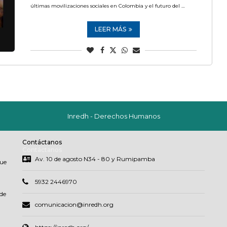
últimas movilizaciones sociales en Colombia y el futuro del …
LEER MÁS
Inredh - Derechos Humanos
Contáctanos
Contáctanos
Av. 10 de agosto N34 - 80 y Rumipamba
que
5932 2446970
de
comunicacion@inredh.org