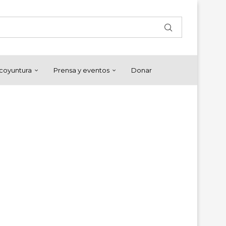
y coyuntura
Prensa y eventos
Donar