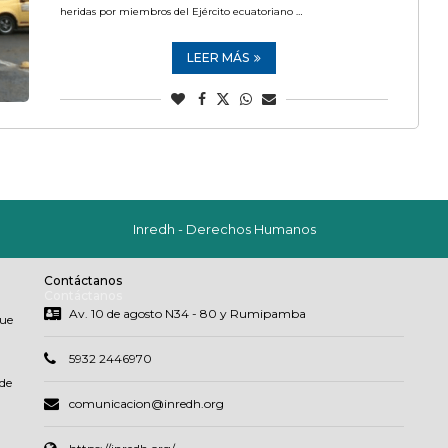
heridas por miembros del Ejército ecuatoriano …
LEER MÁS
Inredh - Derechos Humanos
Contáctanos
Contáctanos
Av. 10 de agosto N34 - 80 y Rumipamba
que
5932 2446970
de
comunicacion@inredh.org