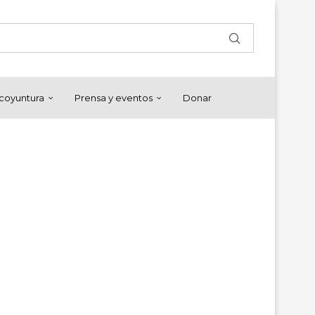
y coyuntura
Prensa y eventos
Donar