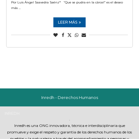
Por Luis Ángel Saavedra Saénz* “Que se pudra en la cárcel” es el deseo
más …
LEER MÁS
Inredh - Derechos Humanos
INREDH
.
Inredh es una ONG innovadora, técnica e interdisciplinaria que
promueve y exige el respeto y garantia de los derechos humanos de los
pueblos y la naturaleza a través del acompañamiento a personas y