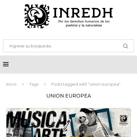
Inicio
Tags
Posts tagged with "union europea"
UNION EUROPEA