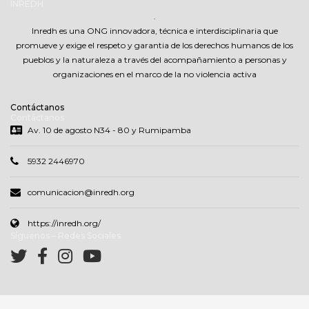
INREDH
.
Inredh es una ONG innovadora, técnica e interdisciplinaria que
promueve y exige el respeto y garantia de los derechos humanos de los
pueblos y la naturaleza a través del acompañamiento a personas y
organizaciones en el marco de la no violencia activa
Contáctanos
Contáctanos
Av. 10 de agosto N34 - 80 y Rumipamba
5932 2446970
comunicacion@inredh.org
https://inredh.org/
Síguenos – Redes Sociales