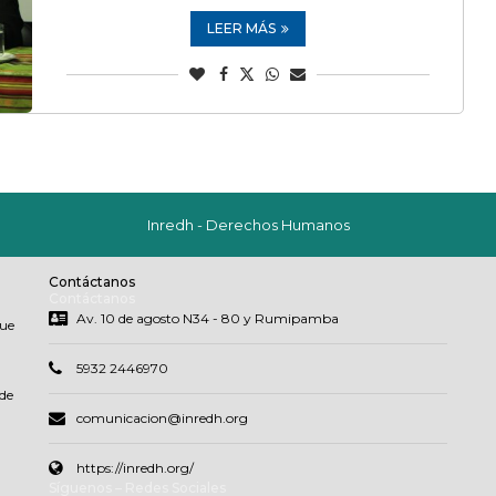
LEER MÁS
Inredh - Derechos Humanos
Contáctanos
Contáctanos
Av. 10 de agosto N34 - 80 y Rumipamba
que
5932 2446970
de
comunicacion@inredh.org
https://inredh.org/
Síguenos – Redes Sociales