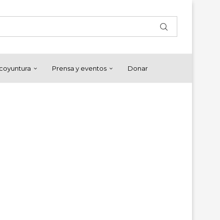
y coyuntura
Prensa y eventos
Donar