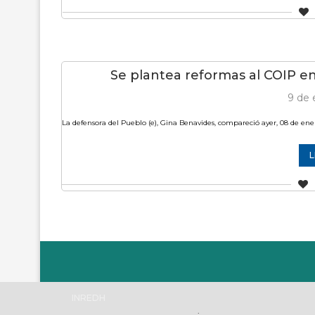
Se plantea reformas al COIP en
9 de 
La defensora del Pueblo (e), Gina Benavides, compareció ayer, 08 de ener
L
INREDH
.