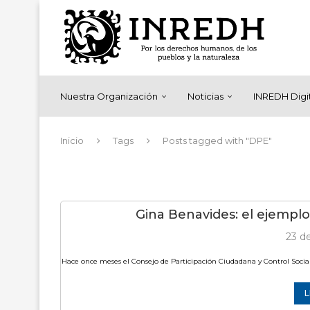
Nuestra Organización
Noticias
INREDH Digi
Inicio
Tags
Posts tagged with "DPE"
Gina Benavides: el ejempl
23 de
Hace once meses el Consejo de Participación Ciudadana y Control Social