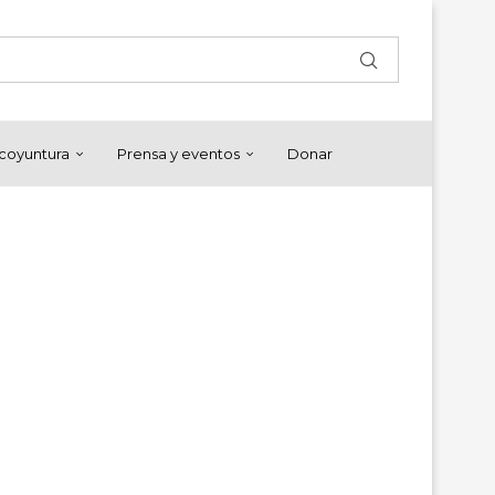
y coyuntura
Prensa y eventos
Donar