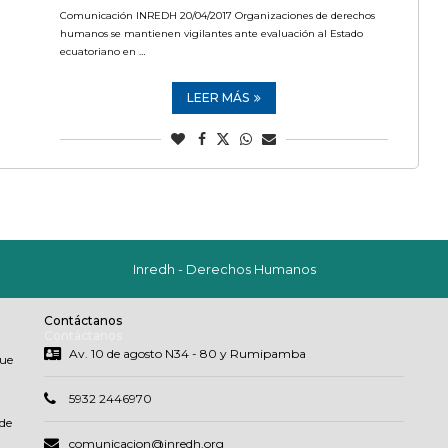
Comunicación INREDH 20/04/2017 Organizaciones de derechos
humanos se mantienen vigilantes ante evaluación al Estado
ecuatoriano en …
LEER MÁS
Inredh - Derechos Humanos
Contáctanos
Contáctanos
Av. 10 de agosto N34 - 80 y Rumipamba
que
5932 2446970
de
comunicacion@inredh.org