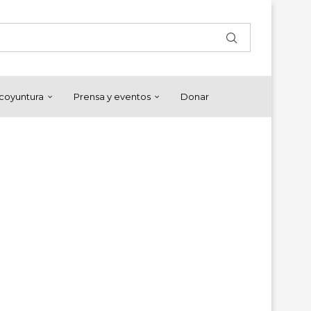
y coyuntura
Prensa y eventos
Donar