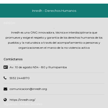
Inredh - Derechos Humanos
INREDH
.
Inredh es una ONG innovadora, técnica e interdisciplinaria que
promueve y exige el respeto y garantia de los derechos humanos de los
pueblos y la naturaleza a través del acompañamiento a personas y
organizaciones en el marco de la no violencia activa
Contáctanos
Contáctanos
Av. 10 de agosto N34 - 80 y Rumipamba
5932 2446970
comunicacion@inredh.org
https://inredh.org/
Síguenos – Redes Sociales